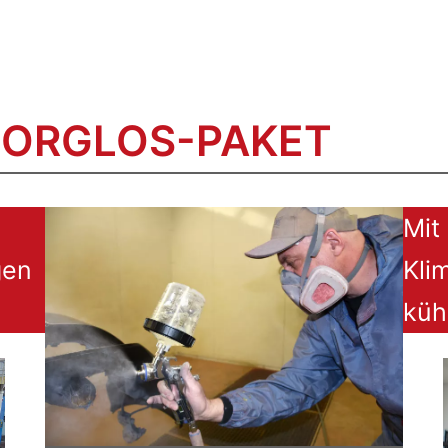
SORGLOS-PAKET
Mit
gen
Kli
küh